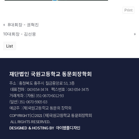
Print
«
8대회장 - 권혁진
10대회장 - 김선웅
»
List
재단법인 국원고등학교 동문회장학회
주소 : 충청북도 충주시 칠금중앙로 53, 3층
대표전화 : 043-854-3474 팩스번호 : 043-854-3475
거래계좌 : (자동) 351-0670-6012-93
(일반) 351-0670-5985-83
예금주 : (재)국원고등학교 동문회 장학회
COPYRIGHT(C)2021 (재)국원고등학교 동문회장학회
ALL RIGHTS RESERVED.
DESIGNED & HOSTING BY 아이웹플디자인