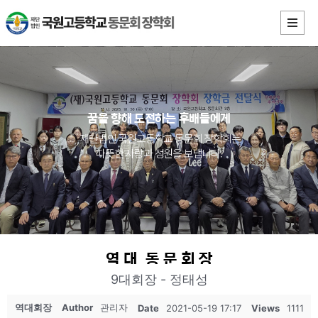
꿈을 향해 도전하는 후배들에게
재단법인 국원고등학교 동문회 장학회는
따뜻한 사랑과 성원을 보냅니다.
역 대 동 문 회 장
9대회장 - 정태성
역대회장
Author
관리자
Date
2021-05-19 17:17
Views
1111